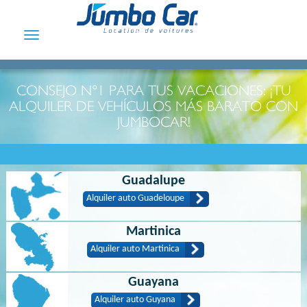
Toggle
navigation
CONSEJO N°1 PARA TUS VACACIONES: ¡TU
ALQUILER DE VEHÍCULOS MÁS BARATO CON
JUMBOCAR!
Guadalupe
Alquiler auto Guadeloupe
Martinica
Alquiler auto Martinica
Guayana
Alquiler auto Guyana